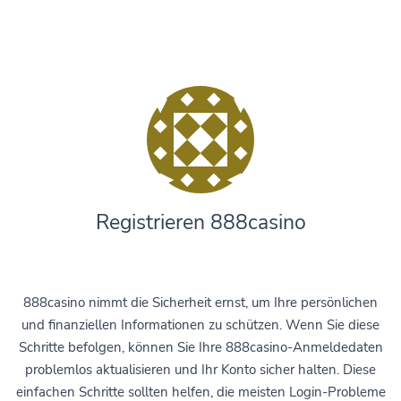
Registrieren 888casino
888casino nimmt die Sicherheit ernst, um Ihre persönlichen
und finanziellen Informationen zu schützen. Wenn Sie diese
Schritte befolgen, können Sie Ihre 888casino-Anmeldedaten
problemlos aktualisieren und Ihr Konto sicher halten. Diese
einfachen Schritte sollten helfen, die meisten Login-Probleme