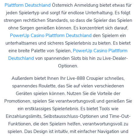
Plattform Deutschland
Österreich Anmeldung bietet etwas für
jeden Spielertyp und sorgt für endlose Unterhaltung. Es folgt
strengen rechtlichen Standards, so dass die Spieler das Spielen
ohne Sorgen genießen können. Es konzentriert sich darauf,
PowerUp Casino Plattform Deutschland
den Spielern ein
unterhaltsames und sicheres Spielerlebnis zu bieten. Es bietet
eine breite Palette von Spielen,
PowerUp Casino Plattform
Deutschland
von spannenden Slots bis hin zu Live-Dealer-
Optionen.
Außerdem bietet Ihnen Ihr Live-888 Croupier schnelles,
spannendes Roulette, das Sie auf vielen verschiedenen
Geräten spielen können. Nutzen Sie die Vorteile der
Promotionen, spielen Sie verantwortungsvoll und genießen Sie
ein erstklassiges Spielerlebnis. Es bietet Tools wie
Einzahlungslimits, Selbstausschluss-Optionen und Time-Out-
Funktionen, die den Spielern helfen, verantwortungsvoll zu
spielen. Das Design ist intuitiv, mit einfacher Navigation und