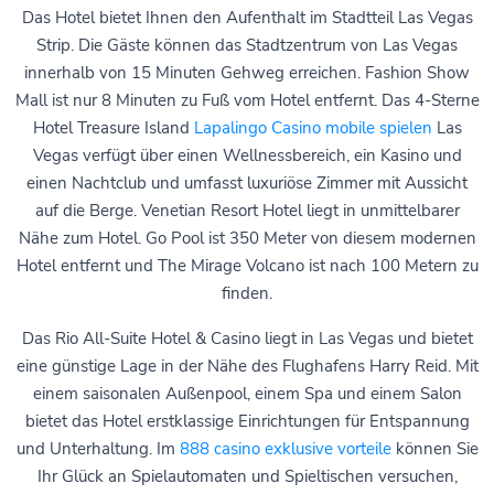
Das Hotel bietet Ihnen den Aufenthalt im Stadtteil Las Vegas
Strip. Die Gäste können das Stadtzentrum von Las Vegas
innerhalb von 15 Minuten Gehweg erreichen. Fashion Show
Mall ist nur 8 Minuten zu Fuß vom Hotel entfernt. Das 4-Sterne
Hotel Treasure Island
Lapalingo Casino mobile spielen
Las
Vegas verfügt über einen Wellnessbereich, ein Kasino und
einen Nachtclub und umfasst luxuriöse Zimmer mit Aussicht
auf die Berge. Venetian Resort Hotel liegt in unmittelbarer
Nähe zum Hotel. Go Pool ist 350 Meter von diesem modernen
Hotel entfernt und The Mirage Volcano ist nach 100 Metern zu
finden.
Das Rio All-Suite Hotel & Casino liegt in Las Vegas und bietet
eine günstige Lage in der Nähe des Flughafens Harry Reid. Mit
einem saisonalen Außenpool, einem Spa und einem Salon
bietet das Hotel erstklassige Einrichtungen für Entspannung
und Unterhaltung. Im
888 casino exklusive vorteile
können Sie
Ihr Glück an Spielautomaten und Spieltischen versuchen,