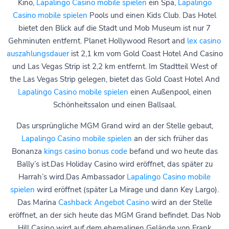
Kino,
Lapalingo Casino mobile spielen
ein Spa,
Lapalingo
Casino mobile spielen
Pools und einen Kids Club. Das Hotel
bietet den Blick auf die Stadt und Mob Museum ist nur 7
Gehminuten entfernt. Planet Hollywood Resort and
lex casino
auszahlungsdauer
ist 2,1 km vom Gold Coast Hotel And Casino
und Las Vegas Strip ist 2,2 km entfernt. Im Stadtteil West of
the Las Vegas Strip gelegen, bietet das Gold Coast Hotel And
Lapalingo Casino mobile spielen
einen Außenpool, einen
Schönheitssalon und einen Ballsaal.
Das ursprüngliche MGM Grand wird an der Stelle gebaut,
Lapalingo Casino mobile spielen
an der sich früher das
Bonanza
kings casino bonus code
befand und wo heute das
Bally’s ist.Das Holiday Casino wird eröffnet, das später zu
Harrah’s wird.Das Ambassador
Lapalingo Casino mobile
spielen
wird eröffnet (später La Mirage und dann Key Largo).
Das Marina
Cashback Angebot Casino
wird an der Stelle
eröffnet, an der sich heute das MGM Grand befindet. Das Nob
Hill Casino wird auf dem ehemaligen Gelände von Frank