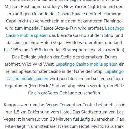
Musso’s Restaurant und Joey’s New Yorker Nightclub und dem
zukünftigen Gelände des Casino Royale eröffnet. Flamingo
Capri (nicht zu verwechseln mit dem bekannteren Flamingo)
wird zum Imperial Palace.Slots-a-Fun wird eröffnet,
Lapalingo
Casino mobile spielen
das kleinste Casino auf dem Strip (und
das einzige ohne Hotel).Vegas World wird eröffnet und läuft
bis 1995 (um 1996 durch das Stratosphere ersetzt zu werden).
Das Bellagio wird an der Stelle des ehemaligen Dunes
eröffnet. Wild Wild West,
Lapalingo Casino mobile spielen
ein
reines Spielautomatencasino in der Nähe des Strip,
Lapalingo
Casino mobile spielen
wird geschlossen und soll von seinem
Eigentümer (Red Rock / Station) abgerissen werden, um Platz
für ein größeres Gebäude zu schaffen.
Kongresszentrum Las Vegas Convention Center befindet sich in
nur 1,5 km Entfernung vom Hotel. Das Stadtzentrum von Las
Vegas ist innerhalb von 30 Minuten fuß­läu­fig zu erreichen. Park
MGM liegt in unmittelbarer Nähe zum Hotel. Mystic Falls Park